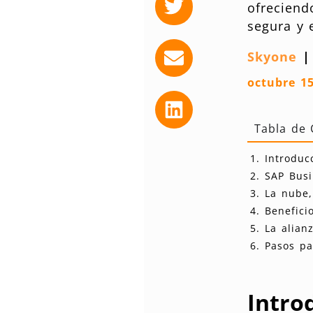
ofreciend
segura y 
Skyone
octubre 15
Tabla de 
Introduc
SAP Bus
La nube,
Benefici
La alian
Pasos pa
Intro