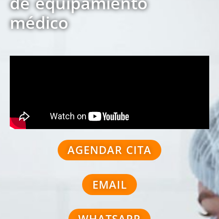
de equipamiento
médico
AGENDAR CITA
EMAIL
WHATSAPP